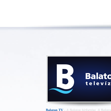
Balaton TV
-
A Balaton hírforrása. A Balaton