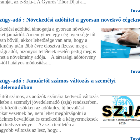
amját, az e-Szja-t. A Gyurós Tibor Díjat a...
Tová
zügy-adó : Növekedési adóhitel a gyorsan növekvő cégekn
kedési adóhitel támogatja a gyorsan növekvő
ket januártól. Amennyiben egy cég nyeresége túl
san bővül, akkor lehetősége van arra, hogy a
kmény után több évre elosztva fizesse meg a
sági adót, bizonyos feltételek esetén pedig meg is
het a növekmény adója. A társasági adótörvény
-tól hatályos módosítása...
Tová
zügy-adó : Januártól számos változás a személyi
edelemadóban
ártól számos, az adózók számára kedvező változás
életbe a személyi jövedelemadó (szja) rendszerben,
ek között csökken az adókulcs, új bevallási
kat vezetnek be, nem lehet megbírságolni a
delmes bevallókat és emelkedik a kétgyermekesek
ádi kedvezménye. Az szja területén a
agyobb változás az lesz, hogy...
Tová