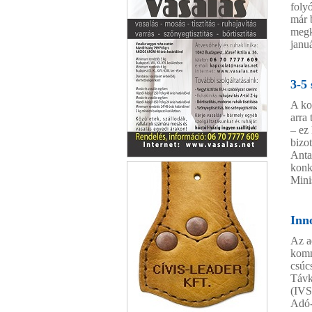
foly
már 
megk
janu
3-5
A ko
arra
– ez
bizo
Anta
vasalás.net
konk
Mini
Inno
Az a
komm
csúc
Távk
(IVS
Adó-