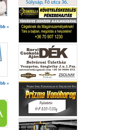
Üveges Veszprém
bb »
Füred Optika
Fórumkert
bb »
Dombi Elektro