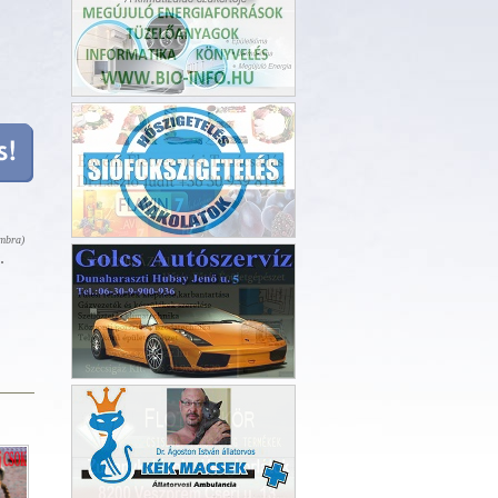
KlímaCentrum Veszprém
ombra)
Egész-Ségben Élve Bt.
k.
Szécsigáz Kft.