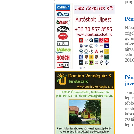
progr
Cívis Leader
Pén
Növe
cége
gyor
növe
társa
szűn
2016
Jato Carparts Újpesti autósbolt
Pén
jöv
Janu
lép 
több
módo
kése
csal
legn