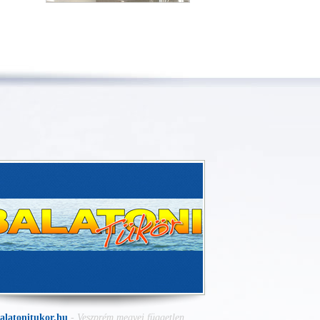
Serfőző és Társa
alatonitukor.hu
-
Veszprém megyei független