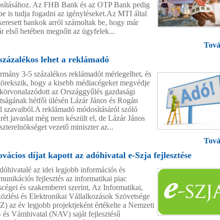
ósításához. Az FHB Bank és az OTP Bank pedig
be is tudja fogadni az igényléseket.Az MTI által
eresett bankok arról számoltak be, hogy már
ár első hetében megnőtt az ügyfelek...
Tová
 százalékos lehet a reklámadó
rmány 3-5 százalékos reklámadót mérlegelhet, és
 törekszik, hogy a kisebb médiacégeket megvédje
 körvonalazódott az Országgyűlés gazdasági
ttságának hétfői ülésén Lázár János és Rogán
l szavaiból.A reklámadó módosításáról szóló
rét javaslat még nem készült el, de Lázár János
szterelnökséget vezető miniszter az...
Tová
vácios díjat kapott az adóhivatal e-Szja fejlesztése
dóhivatalé az idei legjobb információs és
unikációs fejlesztés az informatikai piac
scégei és szakemberei szerint, Az Informatikai,
özlési és Elektronikai Vállalkozások Szövetsége
Z) az év legjobb projektjeként értékelte a Nemzeti
 és Vámhivatal (NAV) saját fejlesztésű