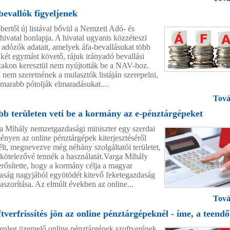
bevallók figyeljenek
bertől új listával bővül a Nemzeti Adó- és
ivatal honlapja. A hivatal ugyanis közzéteszi
 adózók adatait, amelyek áfa-bevallásukat több
 két egymást követő, rájuk irányadó bevallási
zakon keresztül nem nyújtották be a NAV-hoz.
 nem szeretnének a mulasztók listáján szerepelni,
marabb pótolják elmaradásukat....
Tová
bb területen veti be a kormány az e-pénztárgépeket
a Mihály nemzetgazdasági miniszter egy szerdai
ényen az online pénztárgépek kiterjesztéséről
élt, megnevezve még néhány szolgáltatói területet,
 kötelezővé tennék a használatát.Varga Mihály
rősítette, hogy a kormány célja a magyar
aság nagyjából egyötödét kitevő feketegazdaság
aszorítása. Az elmúlt években az online...
Tová
tverfrissítés jön az online pénztárgépeknél - íme, a teendő
lenleg üzemelő online pénztárgépek szoftverének