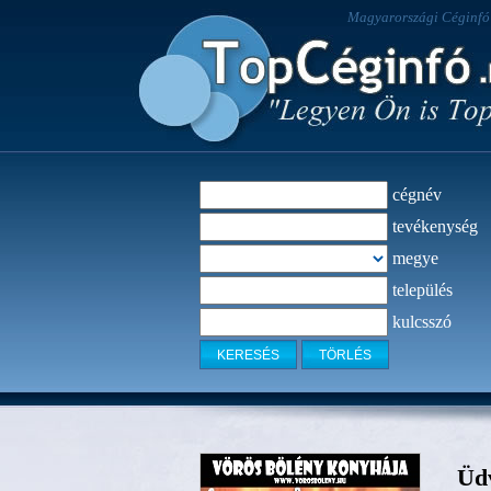
Magyarországi Céginfó -
cégnév
tevékenység
megye
település
kulcsszó
Üdv