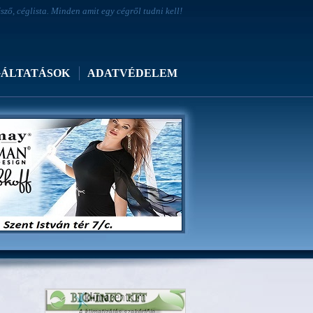
ő, céglista. Minden amit egy cégről tudni kell!
GÁLTATÁSOK
ADATVÉDELEM