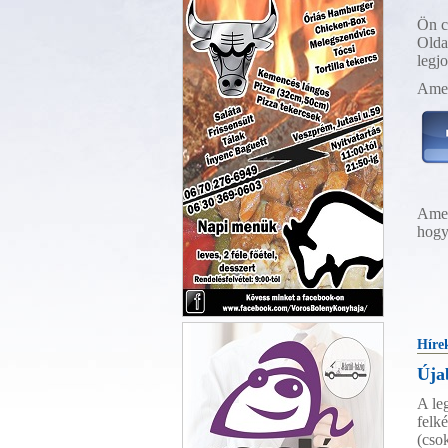
Ön c
Olda
legj
Amen
Amen
hogy
Vörös Bölény Pizza Veszprém
Híre
Úja
A le
felk
(cso