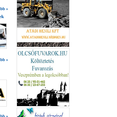
bb »
ek
Butorfából
bb »
Bardusch Kft.
bb »