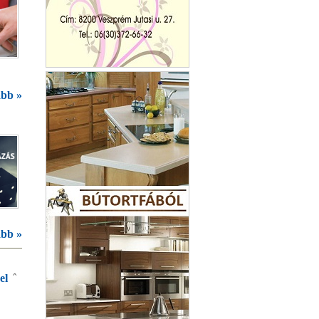
Harley Davidson
bb »
bb »
el
ˆ