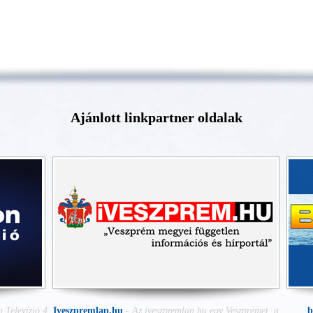
Ajánlott linkpartner oldalak
 Televízió 4
Iveszpremlap.hu
-
Az iveszpremlap.hu egy Veszprémet, a
b