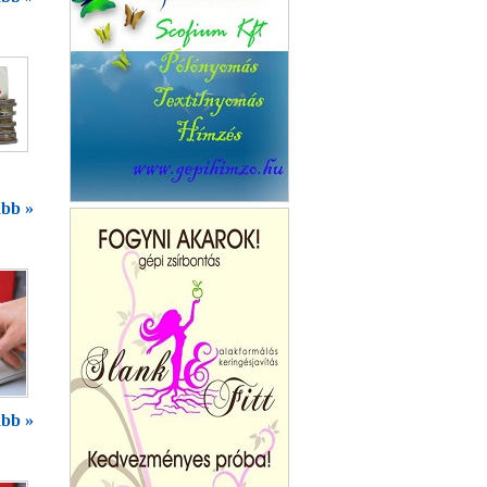
bb »
H-Fest Kft.
bb »