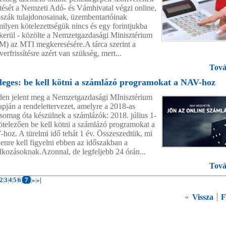
sítését a Nemzeti Adó- és Vámhivatal végzi online,
sszák tulajdonosainak, üzembentartóinak
ilyen kötelezettségük nincs és egy forintjukba
kerül - közölte a Nemzetgazdasági Minisztérium
) az MTI megkeresésére.A tárca szerint a
verfrissítésre azért van szükség, mert...
Tová
leges: be kell kötni a számlázó programokat a NAV-hoz
en jelent meg a Nemzetgazdasági MInisztérium
apján a rendelettervezet, amelyre a 2018-as
somag óta készülnek a számlázók: 2018. július 1-
kötelezően be kell kötni a számlázó programokat a
hoz. A türelmi idő tehát 1 év. Összeszedtük, mi
enre kell figyelni ebben az időszakban a
alkozásoknak.Azonnal, de legfeljebb 24 órán...
Tová
2
3
4
5
6
7
»
»|
|
|
|
|
|
|
|
«
Vissza
F