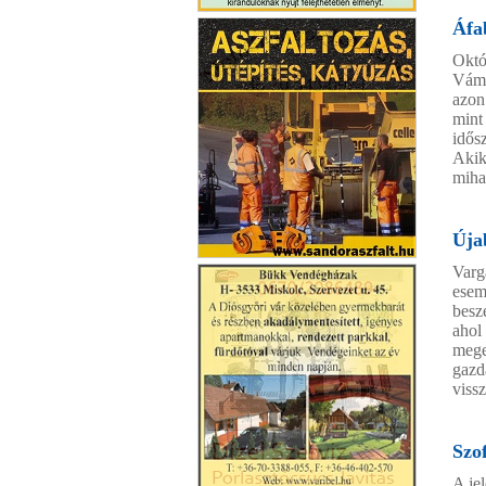
Domino Vendégház
Áfa
Októ
Vámh
azon
mint
idős
Akik
miha
Úja
Sándoraszfalt Kft.
Varg
esem
besz
ahol
mege
gazd
vissz
Szof
A je