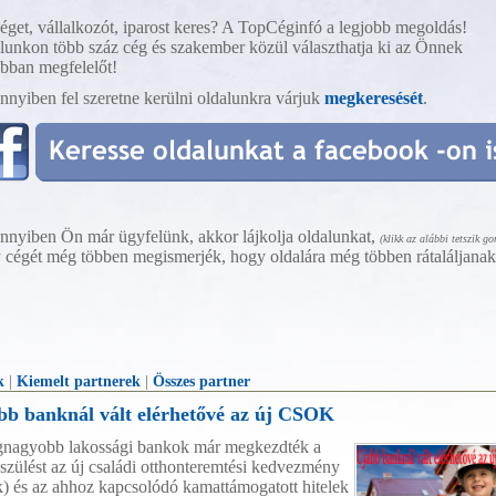
éget, vállalkozót, iparost keres? A TopCéginfó a legjobb megoldás!
lunkon több száz cég és szakember közül választhatja ki az Önnek
obban megfelelőt!
nyiben fel szeretne kerülni oldalunkra várjuk
megkeresését
.
nyiben Ön már ügyfelünk, akkor lájkolja oldalunkat,
(klikk az alábbi tetszik g
 cégét még többen megismerjék, hogy oldalára még többen rátaláljana
k
|
Kiemelt partnerek
|
Összes partner
bb banknál vált elérhetővé az új CSOK
gnagyobb lakossági bankok már megkezdték a
észülést az új családi otthonteremtési kedvezmény
k) és az ahhoz kapcsolódó kamattámogatott hitelek