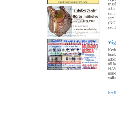
fris
Bükk Vendégház
a ka
semm
sem 
(NGM
szoft
Lukács Zsolt
Vég
Kedd
honl
adóc
től 
NAV-
Harasztker Kft Gödöllő
mind
váll
|«
«
1
|
|
|