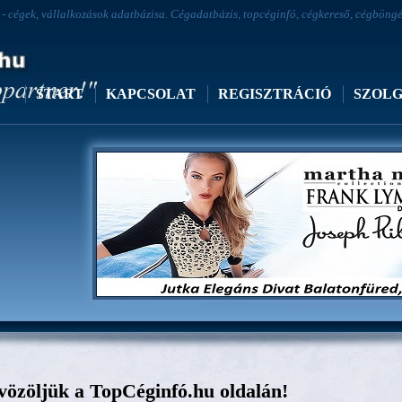
 cégek, vállalkozások adatbázisa. Cégadatbázis, topcéginfó, cégkereső, cégböngész
START
KAPCSOLAT
REGISZTRÁCIÓ
SZOL
Jutka Elegáns Divat Balatonfüred
özöljük a TopCéginfó.hu oldalán!