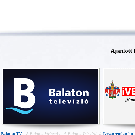
Ajánlott 
Balaton TV
-
A Balaton hírforrása. A Balaton Televízió 4
Iveszpremlap.hu