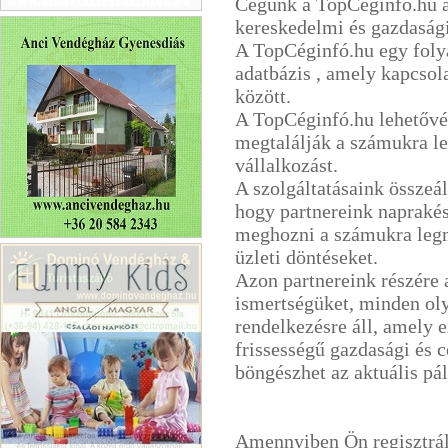
Cégünk a TopCéginfó.hu a
Porlasztócsúcs Javítás
kereskedelmi és gazdasági
A TopCéginfó.hu egy foly
adatbázis , amely kapcsola
között.
A TopCéginfó.hu lehetővé
megtalálják a számukra leg
vállalkozást.
A szolgáltatásaink összeál
hogy partnereink napraké
meghozni a számukra legm
Anci Vendégház Gyenesdiás
üzleti döntéseket.
Azon partnereink részére 
ismertségüket, minden oly
rendelkezésre áll, amely e
frissességű gazdasági és 
böngészhet az aktuális pá
Amennyiben Ön regisztrál