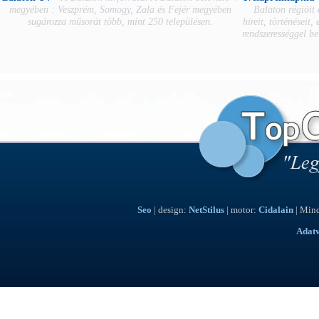
megyében : Veszprém, Somogy, Zala és Fejér megyében
Balaton régióit
sugározza műsorát több, mint 250 településen.
híreit, történéseit,
rendszerességgel b
Seo
| design:
NetStilus
| motor:
Cidalain
| Mind
Adat