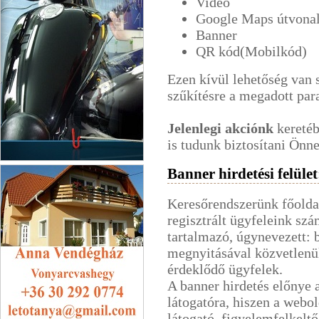
Videó
Google Maps útvonal
Banner
QR kód(Mobilkód)
Ezen kívül lehetőség van 
szűkítésre a megadott par
Jelenlegi akciónk
keretéb
is tudunk biztosítani Önn
Veszp-Jég Kft.
Banner hirdetési felület
Keresőrendszerünk főoldal
regisztrált ügyfeleink sz
tartalmazó, úgynevezett: 
megnyitásával közvetlenül
érdeklődő ügyfelek.
A banner hirdetés előnye a
látogatóra, hiszen a webol
látogató, figyelemfelkelt