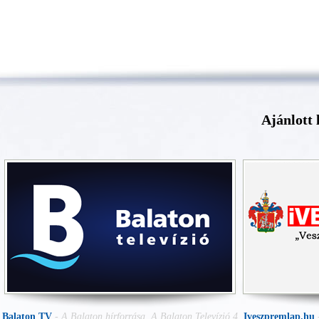
Ajánlott 
Balaton TV
-
A Balaton hírforrása. A Balaton Televízió 4
Iveszpremlap.hu