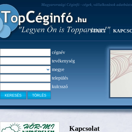
Magyarországi Céginfó - cégek, vállalkozások adatbázisa
START
KAPCS
cégnév
tevékenység
megye
település
kulcsszó
Melinda M
Kapcsolat