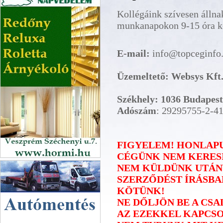
Kollégáink szívesen állna
munkanapokon 9-15 óra kö
E-mail:
info@topceginfo
Üzemeltető: Websys Kft
Székhely: 1036 Budapest, 
Adószám
: 29295755-2-4
FIGYELEM! HONLAPU
CÉGÜNK NEM KERES
Hör-Mi Napvédelem
NEM KÜLDÜNK UTÁN
SZERZŐDÉST ÍRÁSBA
KÖTÜNK!
NE DŐLJÖN BE A CS
AZ EZEKKEL KAPCS