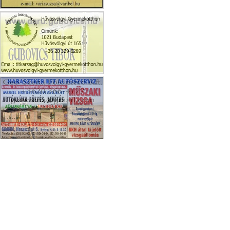
Bükk Vendégház
Gyermekotthon
Harasztker Kft Gödöllő