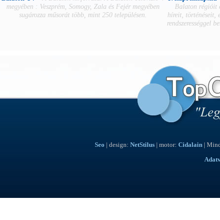
megyében : Veszprém, Somogy, Zala és Fejér megyében
Balaton régióit
sugározza műsorát több, mint 250 településen.
híreit, történéseit,
rendszerességgel b
Seo
| design:
NetStilus
| motor:
Cidalain
| Mind
Adat