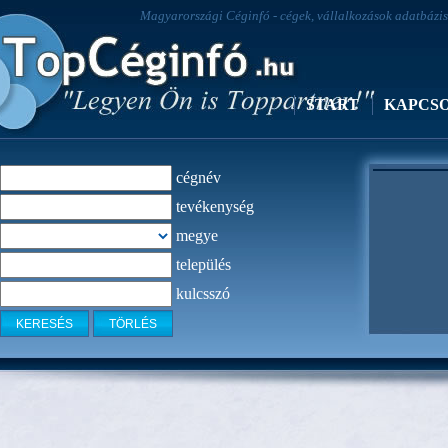
Magyarországi Céginfó - cégek, vállalkozások adatbázisa
START
KAPCS
cégnév
tevékenység
megye
település
kulcsszó