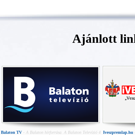
Ajánlott li
Balaton TV
-
A Balaton hírforrása. A Balaton Televízió 4
Iveszpremlap.hu