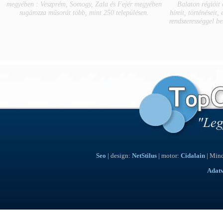
megyében : Veszprém, Somogy, Zala és Fejér megyében
Balaton régióit
sugározza műsorát több, mint 250 településen.
híreit, történéseit,
rendszerességgel b
Seo
| design:
NetStilus
| motor:
Cidalain
| Mind
Adat