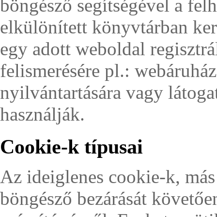
böngésző segítségével a fel
elkülönített könyvtárban ke
egy adott weboldal regisztrá
felismerésére pl.: webáruhá
nyilvántartására vagy látog
használják.
Cookie-k típusai
Az ideiglenes cookie-k, má
böngésző bezárását követőe