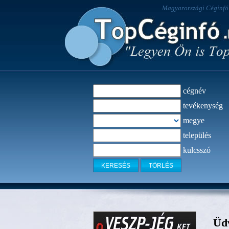
Magyarországi Céginfó -
cégnév
tevékenység
megye
település
kulcsszó
Üdv