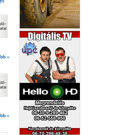
yi
Szabó Konténer
bb »
bb »