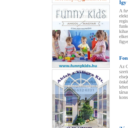
Így
Anna Vendégház
A fu
Vonyarcvashegy
elek
regis
funkc
kiha
elker
figye
Fon
Az O
Funnykids családi napközi
szer
elsej
önké
lehe
társa
kons