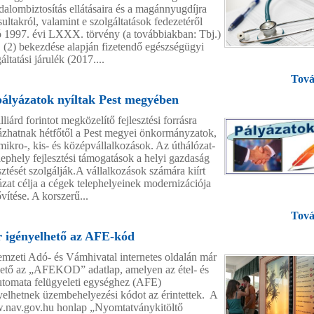
adalombiztosítás ellátásaira és a magánnyugdíjra
ultakról, valamint e szolgáltatások fedezetéről
ó 1997. évi LXXX. törvény (a továbbiakban: Tbj.)
§ (2) bekezdése alapján fizetendő egészségügyi
áltatási járulék (2017....
Tová
pályázatok nyíltak Pest megyében
liárd forintot megközelítő fejlesztési forrásra
ázhatnak hétfőtől a Pest megyei önkormányzatok,
 mikro-, kis- és középvállalkozások. Az úthálózat-
elephely fejlesztési támogatások a helyi gazdaság
sztését szolgálják.A vállalkozások számára kiírt
ázat célja a cégek telephelyeinek modernizációja
vítése. A korszerű...
Tová
 igényelhető az AFE-kód
mzeti Adó- és Vámhivatal internetes oldalán már
hető az „AFEKOD” adatlap, amelyen az étel- és
automata felügyeleti egységhez (AFE)
yelhetnek üzembehelyezési kódot az érintettek. A
nav.gov.hu honlap „Nyomtatványkitöltő