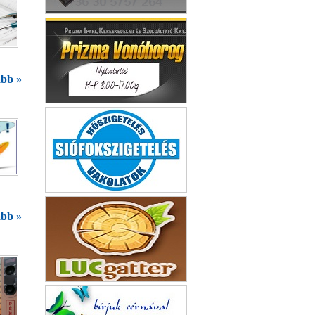
BMW társasüdülő Tihany
bb »
Kineziológia Veszprém
Belvárosi Ajándéküzlet
bb »
Dr Sziklafy Csaba Urológus