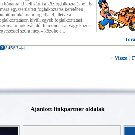
m hónapra ki kell zárni a közfoglalkoztatásból, ha
ámára egyszerűsített foglalkoztatás keretében
ánlott munkát nem fogadja el, illetve a
oglalkoztatáson kívüli egyéb foglalkoztatási
iszonya munkavállalói felmondással vagy közös
gyezéssel szűnt meg – közölte a...
Tová
2
3
4
5
6
7
»
»|
|
|
|
|
|
|
|
«
Vissza
F
Ajánlott linkpartner oldalak