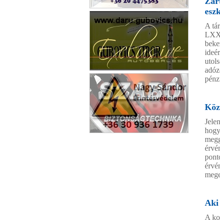
Zárt
esz
Ablak a Világra Kft.
A tá
LXXX
beke
ideé
utol
adóz
Exclusive autóbérlés
pénz
Köz
Jele
hogy
Nagy Sándor Érintésvédelem
megg
érvé
pont
érvé
mege
Aki
A ko