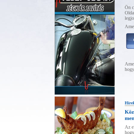
Ön c
Olda
legj
Amen
Amen
hogy
Veszp-Jég Kft.
Híre
Közl
men
Az e
hogy