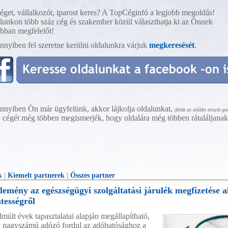
éget, vállalkozót, iparost keres? A TopCéginfó a legjobb megoldás!
lunkon több száz cég és szakember közül választhatja ki az Önnek
obban megfelelőt!
nyiben fel szeretne kerülni oldalunkra várjuk
megkeresését
.
nyiben Ön már ügyfelünk, akkor lájkolja oldalunkat,
(klikk az alábbi tetszik g
 cégét még többen megismerjék, hogy oldalára még többen rátaláljana
k
|
Kiemelt partnerek
|
Összes partner
emény az egészségügyi szolgáltatási járulék megfizetése al
tességről
lmúlt évek tapasztalatai alapján megállapítható,
 nagyszámú adózó fordul az adóhatósághoz a