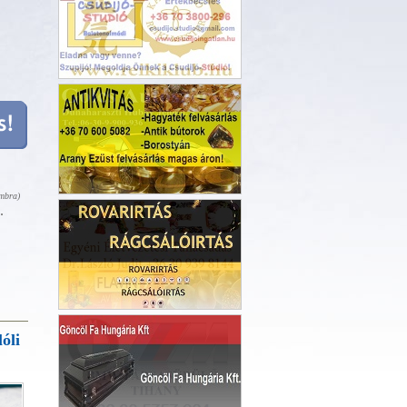
Csudijó-Stúdió
Ingatlanközvetítés
ombra)
Golcs Autószervíz
k.
Egész-Ségben Élve Bt.
óli