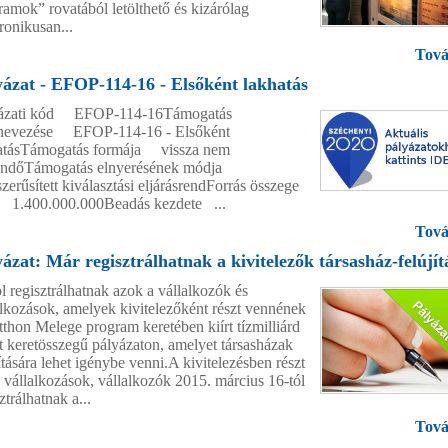
ramok” rovatából letölthető és kizárólag
ronikusan...
Tová
yázat - EFOP-114-16 - Elsőként lakhatás
ázati kód EFOP-114-16Támogatás
evezése EFOP-114-16 - Elsőként
atásTámogatás formája vissza nem
tendőTámogatás elnyerésének módja
zerűsített kiválasztási eljárásrendForrás összege
 1.400.000.000Beadás kezdete ...
Tová
ázat: Már regisztrálhatnak a kivitelezők társasház-felújít
l regisztrálhatnak azok a vállalkozók és
alkozások, amelyek kivitelezőként részt vennének
tthon Melege program keretében kiírt tízmilliárd
nt keretösszegű pályázaton, amelyet társasházak
ítására lehet igénybe venni.A kivitelezésben részt
 vállalkozások, vállalkozók 2015. március 16-tól
ztrálhatnak a...
Tová