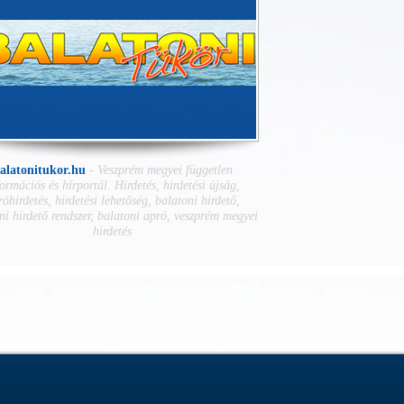
alatonitukor.hu
-
Veszprém megyei független
ormációs és hírportál. Hirdetés, hirdetési újság,
óhirdetés, hirdetési lehetőség, balatoni hirdető,
ni hirdető rendszer, balatoni apró, veszprém megyei
hirdetés