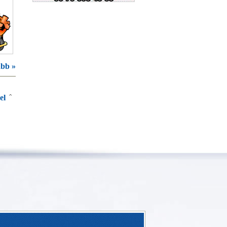
Serfőző és Társa
bb »
el
ˆ