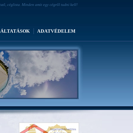
ő, céglista. Minden amit egy cégről tudni kell!
GÁLTATÁSOK
ADATVÉDELEM