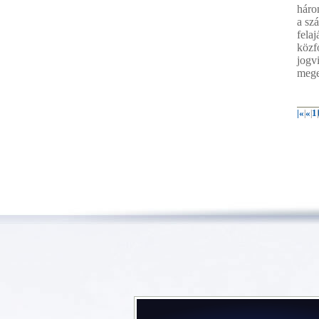
háro
a sz
felaj
közf
jogv
mege
|«
«
1
|
|
|