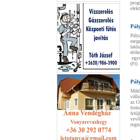
prog
Cívis Leader
elekt
Pál
Pály
megn
lakh
térí
egys
(Ft)
Tóth József
Pály
Mátó
váll
az O
fori
felúj
vevő
regis