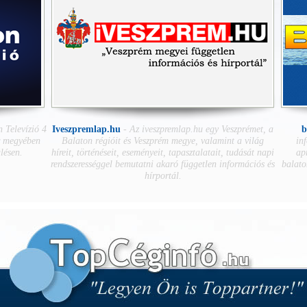
 Televízió 4
Iveszpremlap.hu
-
Az iveszpremlap.hu egy Veszprémet, a
b
r megyében
Balaton régióit és Veszprém megye, valamint a világ
inf
lésen.
híreit, történéseit, eseményeit, tapasztalatait, tudását napi
apr
rendszerességgel bemutatni akaró független információs és
balato
hírportál.