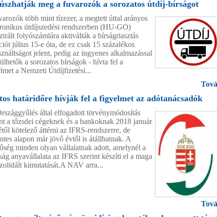
 úszhatják meg a fuvarozók a sorozatos útdíj-bírságot
varozók több mint tízezer, a megtett úttal arányos
tronikus útdíjszedési rendszerben (HU-GO)
ztrált folyószámlára aktiválták a bírságriasztás
iót július 15-e óta, de ez csak 15 százalékos
sználtságot jelent, pedig az ingyenes alkalmazással
ülhetők a sorozatos bírságok - hívta fel a
lmet a Nemzeti Útdíjfizetési...
Tová
tos határidőre hívják fel a figyelmet az adótanácsadók
rszággyűlés által elfogadott törvénymódosítás
int a tőzsdei cégeknek és a bankoknak 2018 január
étől kötelező áttérni az IFRS-rendszerre, de
ntes alapon már jövő évtől is átállhatnak. A
tőség minden olyan vállalatnak adott, amelynél a
ság anyavállalata az IFRS szerint készíti el a maga
zolidált kimutatását.A NAV arra...
Tová