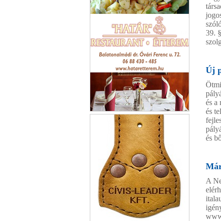
társ
jogos
szól
39. 
szolg
Új 
Ötmil
pály
és a
és t
Határ Étterem Balatonalmádi
fejle
pály
és bő
Már
A Ne
elér
ital
igén
www.