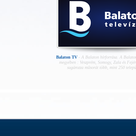
Balaton TV
-
A Balaton hírforrása. A Balaton
megyében : Veszprém, Somogy, Zala és Fejé
sugározza műsorát több, mint 250 telepü