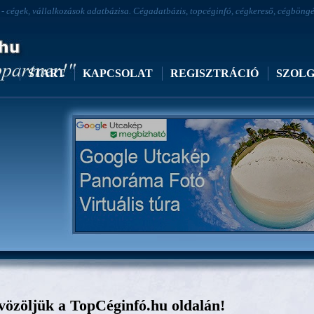
 cégek, vállalkozások adatbázisa. Cégadatbázis, topcéginfó, cégkereső, cégböngész
START
KAPCSOLAT
REGISZTRÁCIÓ
SZOL
Virtuális túra Google utcakép TopVirtualtour
özöljük a TopCéginfó.hu oldalán!