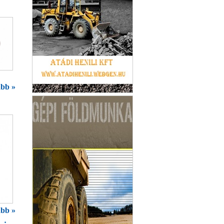
bb »
Vigyázó Szemek Khe
bb »