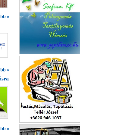
bb »
Bardusch Kft.
bb »
ásra
H-Fest Kft.
bb »