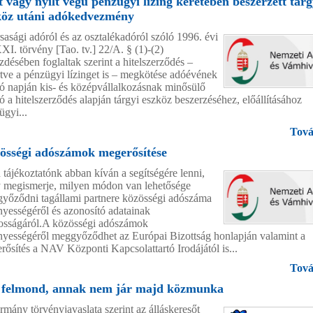
 vagy nyílt végű pénzügyi lízing keretében beszerzett tárg
köz utáni adókedvezmény
rsasági adóról és az osztalékadóról szóló 1996. évi
I. törvény [Tao. tv.] 22/A. § (1)-(2)
zdésében foglaltak szerint a hitelszerződés –
rtve a pénzügyi lízinget is – megkötése adóévének
só napján kis- és középvállalkozásnak minősülő
ó a hitelszerződés alapján tárgyi eszköz beszerzéséhez, előállításához
ügyi...
Tová
össégi adószámok megerősítése
n tájékoztatónk abban kíván a segítségére lenni,
 megismerje, milyen módon van lehetősége
yőződni tagállami partnere közösségi adószáma
nyességéről és azonosító adatainak
osságáról.A közösségi adószámok
nyességéről meggyőződhet az Európai Bizottság honlapján valamint a
rősítés a NAV Központi Kapcsolattartó Irodájától is...
Tová
 felmond, annak nem jár majd közmunka
rmány törvényjavaslata szerint az álláskeresőt