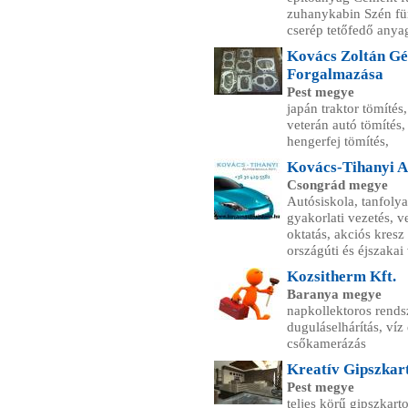
zuhanykabin Szén für
cserép tetőfedő anya
Kovács Zoltán Gé
Forgalmazása
Pest megye
japán traktor tömítés
veterán autó tömítés,
hengerfej tömítés,
Kovács-Tihanyi A
Csongrád megye
Autósiskola, tanfoly
gyakorlati vezetés, ve
oktatás, akciós kresz
országúti és éjszakai
Kozsitherm Kft.
Baranya megye
napkollektoros rends
duguláselhárítás, víz
csőkamerázás
Kreatív Gipszkar
Pest megye
teljes körű gipszkarto