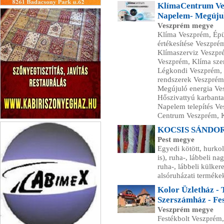
KlímaCentrum Ves
Ágnes Vendégház Badacsony
Napelem- Megúju
Veszprém megye
Klíma Veszprém, Épü
értékesítése Veszpr
Klímaszerviz Veszpré
Veszprém, Klíma sze
Légkondi Veszprém, K
rendszerek Veszprém
Megújuló energia Ve
Hőszivattyú karbanta
Napelem telepítés V
Centrum Veszprém, 
Kabiri Szőnyegház
KOCSIS SÁNDOR 
Pest megye
Egyedi kötött, hurko
is), ruha-, lábbeli n
ruha-, lábbeli külke
alsóruházati termékek
Kolor Üzletház - 
Szerszámház - Fe
Veszprém megye
Festékbolt Veszprém, 