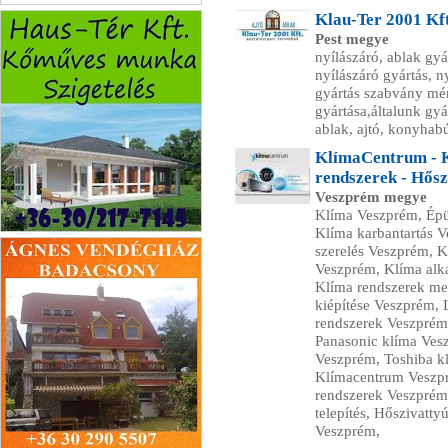
Porlasztócsúcs Javítás
Klau-Ter 2001 Kft
Pest megye
nyílászáró, ablak gyár
nyílászáró gyártás, n
gyártás szabvány mére
gyártása,általunk gyár
ablak, ajtó, konyhabú
KlímaCentrum - K
rendszerek - Hős
Veszprém megye
Klíma Veszprém, Épü
Klíma karbantartás V
Haus-Tér Kft.
szerelés Veszprém, K
Veszprém, Klíma alka
Klíma rendszerek me
kiépítése Veszprém,
rendszerek Veszpré
Panasonic klíma Ves
Veszprém, Toshiba k
Klímacentrum Veszp
rendszerek Veszprém
telepítés, Hőszivatt
Veszprém,