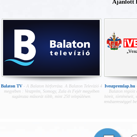
Ajánlott 
Balaton TV
-
A Balaton hírforrása. A Balaton Televízió 4
Iveszpremlap.hu
megyében : Veszprém, Somogy, Zala és Fejér megyében
Balaton régióit
sugározza műsorát több, mint 250 településen.
híreit, történéseit,
rendszerességgel b