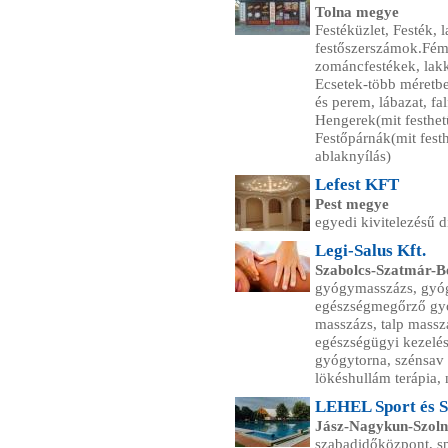
Tolna megye
Festéküzlet, Festék, 
festőszerszámok.Fémre
zománcfestékek, lakk
Ecsetek-több méretben
és perem, lábazat, fal
Hengerek(mit festhetü
Festőpárnák(mit festh
ablaknyílás)
Lefest KFT
Pest megye
egyedi kivitelezésű d
Legi-Salus Kft.
Szabolcs-Szatmár-
gyógymasszázs, gyóg
egészségmegőrző gyó
masszázs, talp masszá
egészségügyi kezelé
gyógytorna, szénsav k
lökéshullám terápia,
LEHEL Sport és 
Jász-Nagykun-Szol
szabadidőközpont, sp