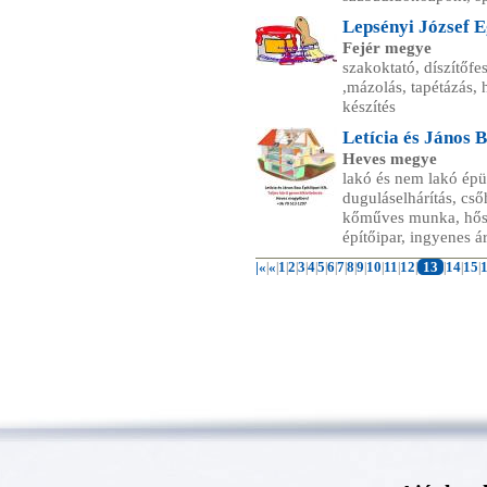
Lepsényi József E
Fejér megye
szakoktató, díszítőfe
,mázolás, tapétázás,
készítés
Letícia és János B
Heves megye
lakó és nem lakó épül
duguláselhárítás, cső
kőműves munka, hősz
építőipar, ingyenes ár
|«
«
1
2
3
4
5
6
7
8
9
10
11
12
13
14
15
|
|
|
|
|
|
|
|
|
|
|
|
|
|
|
|
|