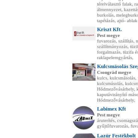
térelválasztó falak, 
álmennyezet, kazettás
burkolás, melegburkol
tapétázás, ajtó- ablak
Kriszt Kft.
Pest megye
fuvarozás, szállítás,
szállítmányozás, tüzi
forgalmazás, tüzifa é
raklapelemgyártás,
Kulcsmásolás Sz
Csongrád megye
kulcs, kulcsmásolás,
kulcsmásolás, kulcs
Hódmezővásárhely, ka
kaputávirányító máso
Hódmezővásárhely,
Labimex Kft
Pest megye
áruterítés, csomagszál
gyűjtőfuvarozás, fuv
Lazúr Festékbolt