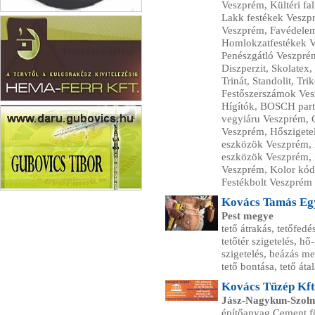
Veszprém, Kültéri fa
Lakk festékek Veszp
Labimex Kft
Veszprém, Favédelem
Homlokzatfestékek V
Penészgátló Veszpré
Diszperzit, Skolatex,
Trinát, Standolit, T
Festőszerszámok Ves
Hígítók, BOSCH partn
Hema-Ferr Kft
vegyiáru Veszprém, 
Veszprém, Hőszigetel
eszközök Veszprém,
eszközök Veszprém, 
Veszprém, Kolor kód
Festékbolt Veszprém
Daru Gobovics
Kovács Tamás Egy
Pest megye
tető átrakás, tetőfedés
tetőtér szigetelés, h
szigetelés, beázás me
tető bontása, tető áta
Kovács Tüzép Kft
Jász-Nagykun-Szol
építőanyag Cement f