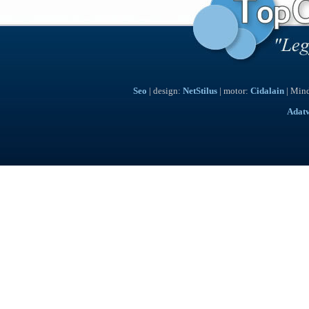
Seo
| design:
NetStilus
| motor:
Cidalain
| Mind
Adat