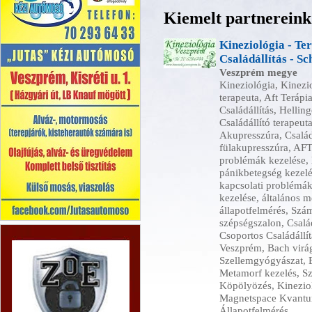
Kiemelt partnereink
Kineziológia - Te
Családállítás - S
Veszprém megye
Kineziológia, Kinezi
terapeuta, Aft Teráp
Családállítás, Helling
Családállító terapeu
Akupresszúra, Családá
fülakupresszúra, AF
problémák kezelése, l
pánikbetegség kezelé
kapcsolati problémák
kezelése, általános 
állapotfelmérés, Szá
szépségszalon, Család
Kézi autómosó Veszprém
Csoportos Családállítá
Veszprém, Bach virág
Szellemgyógyászat, E
Metamorf kezelés, Sz
Köpölyözés, Kineziol
Magnetspace Kvantum
Állapotfelmérés