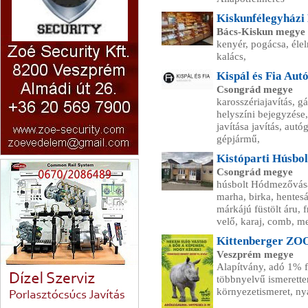
Kiskunfélegyházi
Bács-Kiskun megye
kenyér, pogácsa, élel
kalács,
Kispál és Fia Aut
Csongrád megye
karosszériajavítás, gá
helyszíni bejegyzése
javítása javítás, aut
gépjármű,
Kistóparti Húsbol
Zoé Security Kft
Csongrád megye
húsbolt Hódmezővásá
marha, birka, hentesá
márkájú füstölt áru, f
velő, karaj, comb, m
Kittenberger ZOO
Veszprém megye
Alapítvány, adó 1% fe
többnyelvű ismeretter
környezetismeret, ny