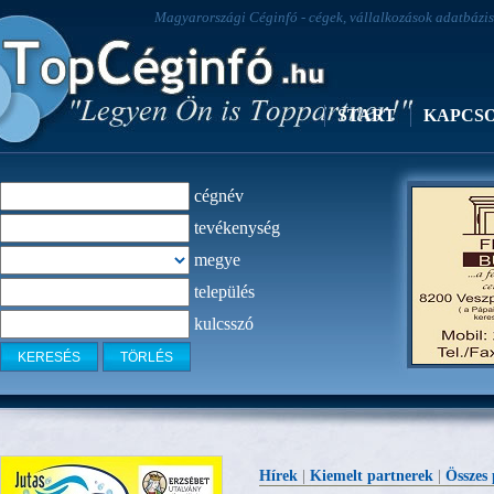
Magyarországi Céginfó - cégek, vállalkozások adatbázisa
START
KAPCS
cégnév
tevékenység
megye
település
kulcsszó
Fenyő bút
Hírek
|
Kiemelt partnerek
|
Összes 