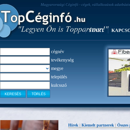
Magyarországi Céginfó - cégek, vállalkozások adatbázisa
START
KAPCS
cégnév
tevékenység
megye
település
kulcsszó
Fiber Laser
Hírek
|
Kiemelt partnerek
|
Összes 