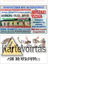
Porlasztócsúcs Javítás
Harasztker Kft Gödöllő
Kártevőirtás Bágyi László