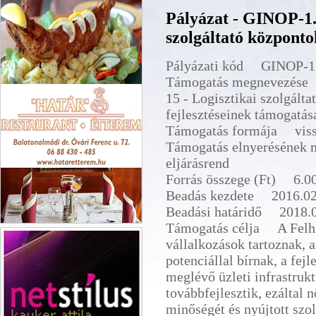
Pályázat - GINOP-1.2
szolgáltató központo
Pályázati kód GINOP-1.
Támogatás megnevezése
15 - Logisztikai szolgált
fejlesztéseinek támogatás
Támogatás formája vissz
Támogatás elnyerésének 
eljárásrend
Forrás összege (Ft) 6.0
Beadás kezdete 2016.02
Beadási határidő 2018.0
Támogatás célja A Felhív
Határ Étterem Balatonalmádi
vállalkozások tartoznak, 
potenciállal bírnak, a fe
meglévő üzleti infrastrukt
továbbfejlesztik, ezáltal 
minőségét és nyújtott szol