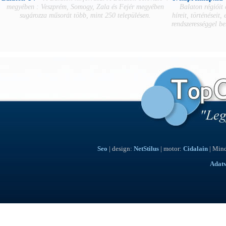
megyében : Veszprém, Somogy, Zala és Fejér megyében
Balaton régióit
sugározza műsorát több, mint 250 településen.
híreit, történéseit,
rendszerességgel b
Seo
| design:
NetStilus
| motor:
Cidalain
| Mind
Adat