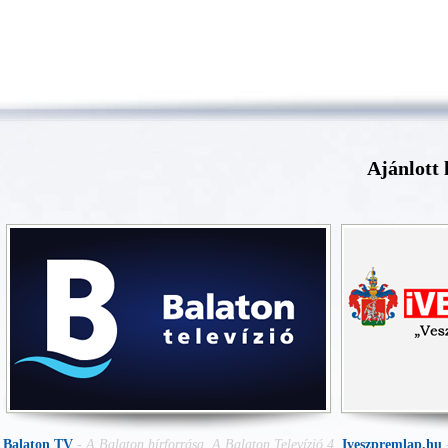
Ajánlott 
Balaton TV
-
A Balaton hírforrása. A Balaton Televízió 4
Iveszpremlap.hu