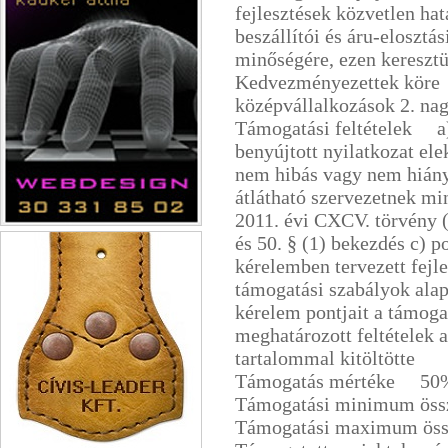
fejlesztések közvetlen ha
beszállítói és áru-elosztás
minőségére, ezen kereszt
Kedvezményezettek köre 
középvállalkozások 2. na
Támogatási feltételek a) 
benyújtott nyilatkozat ele
nem hibás vagy nem hiányz
átlátható szervezetnek mi
2011. évi CXCV. törvény (
Weblapkészítés Netstilus
és 50. § (1) bekezdés c) po
kérelemben tervezett fejle
támogatási szabályok alap
kérelem pontjait a támoga
meghatározott feltételek 
tartalommal kitöltötte
Támogatás mértéke 50
Támogatási minimum öss
Támogatási maximum öss