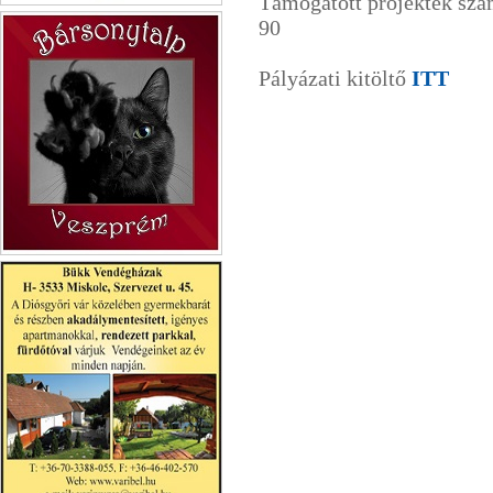
Támogatott projektek s
Cívis Leader
90
Pályázati kitöltő
ITT
Bársonytalp