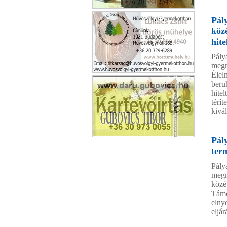
Csaba Bútor
Pál
köz
hit
Pály
megn
Élel
Gyermekotthon
beru
hite
térí
kivál
Pál
Daru Gobovics
ter
Pály
megn
közé
Támo
elny
eljá