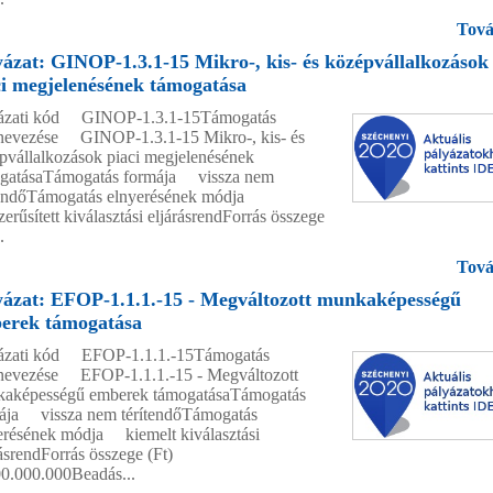
Tová
yázat: GINOP-1.3.1-15 Mikro-, kis- és középvállalkozások
ci megjelenésének támogatása
ázati kód GINOP-1.3.1-15Támogatás
evezése GINOP-1.3.1-15 Mikro-, kis- és
pvállalkozások piaci megjelenésének
gatásaTámogatás formája vissza nem
tendőTámogatás elnyerésének módja
erűsített kiválasztási eljárásrendForrás összege
.
Tová
yázat: EFOP-1.1.1.-15 - Megváltozott munkaképességű
erek támogatása
ázati kód EFOP-1.1.1.-15Támogatás
evezése EFOP-1.1.1.-15 - Megváltozott
aképességű emberek támogatásaTámogatás
ája vissza nem térítendőTámogatás
erésének módja kiemelt kiválasztási
rásrendForrás összege (Ft)
0.000.000Beadás...