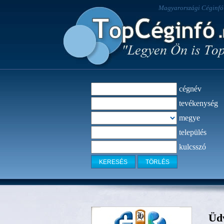
Magyarországi Céginfó -
cégnév
tevékenység
megye
település
kulcsszó
Üdv