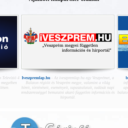
 Televízió 4
Iveszpremlap.hu
-
Az iveszpremlap.hu egy Veszprémet, a
b
r megyében
Balaton régióit és Veszprém megye, valamint a világ
inf
lésen.
híreit, történéseit, eseményeit, tapasztalatait, tudását napi
apr
rendszerességgel bemutatni akaró független információs és
balato
hírportál.