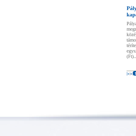
Pál
kap
Pály
megn
közé
támo
térí
egysz
(Ft)..
|«
«
|
|