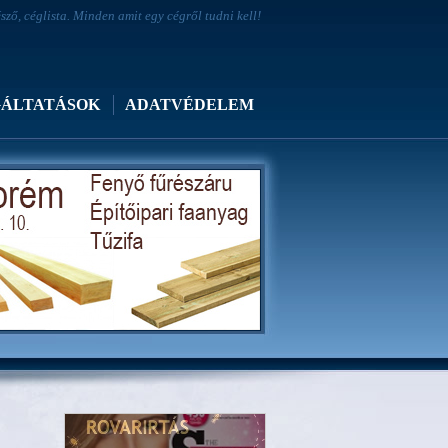
ő, céglista. Minden amit egy cégről tudni kell!
GÁLTATÁSOK
ADATVÉDELEM