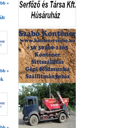
bb »
ált
Slank & Fitt Szalon
bb »
ok
bb »