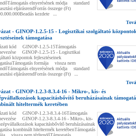
tendőTámogatás elnyerésének módja standard
lasztási eljárásrendForrás összege (Ft)
0.000.000Beadás kezdete ...
Tová
yázat - GINOP-1.2.5-15 - Logisztikai szolgáltató központo
lesztéseinek támogatása
ázati kód GINOP-1.2.5-15Támogatás
evezése GINOP-1.2.5-15 - Logisztikai
gáltató központok fejlesztéseinek
gatásaTámogatás formája vissza nem
tendőTámogatás elnyerésének módja standard
asztási eljárásrendForrás összege (Ft) ...
Tová
yázat - GINOP-1.2.3-8.3.4-16 - Mikro-, kis- és
épvállalkozások kapacitásbővítő beruházásainak támogatá
binált hiteltermék keretében
ázati kód GINOP-1.2.3-8.3.4-16Támogatás
evezése GINOP-1.2.3-8.3.4-16 - Mikro-, kis-
özépvállalkozások kapacitásbővítő beruházásainak
gatása kombinált hiteltermék keretébenTámogatás
ája vissza nem térítendőTámogatás