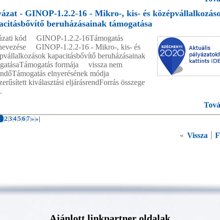
yázat - GINOP-1.2.2-16 - Mikro-, kis- és középvállalkozás
acitásbővítő beruházásainak támogatása
ázati kód GINOP-1.2.2-16Támogatás
evezése GINOP-1.2.2-16 - Mikro-, kis- és
pvállalkozások kapacitásbővítő beruházásainak
gatásaTámogatás formája vissza nem
tendőTámogatás elnyerésének módja
erűsített kiválasztási eljárásrendForrás összege
.
Tová
1
2
3
4
5
6
7
»
»|
|
|
|
|
|
|
|
|
«
Vissza
F
Ajánlott linkpartner oldalak