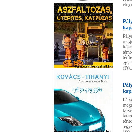
elny
Labimex Kft
Pál
kap
Pály
megn
közé
támo
térí
egysz
(Ft)..
Sándoraszfalt Kft.
Pál
kap
Pály
megn
közé
támo
térí
egys
(Ft)..