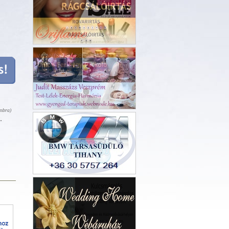
Rovarirtás 66NAP Kft
ombra)
Reptéri Transzfer
k.
Jutas kézi autómosó