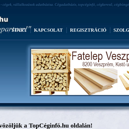
 cégek, vállalkozások adatbázisa. Cégadatbázis, topcéginfó, cégkereső, cégböngész
START
KAPCSOLAT
REGISZTRÁCIÓ
SZOL
Fatelep Veszprém
özöljük a TopCéginfó.hu oldalán!