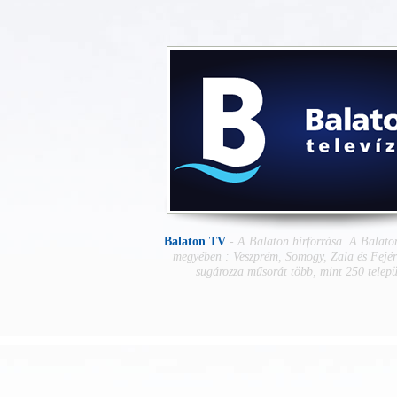
Balaton TV
-
A Balaton hírforrása. A Balaton
megyében : Veszprém, Somogy, Zala és Fejé
sugározza műsorát több, mint 250 telepü