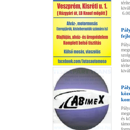
térí
kivá
6.00
Pál
fej
Pály
megn
szol
támo
térí
Kézi autómosó Veszprém
kivál
Pál
köz
kom
Pály
megn
és k
támo
form