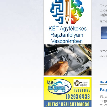
Ön c
Olda
legj
Amen
Amen
hogy
KÉT Agyféletekes
Híre
raztanfolyam
Pál
Pály
megn
fejl