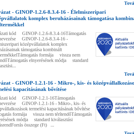
Tová
yázat - GINOP-1.2.6-8.3.4-16 - Élelmiszeripari
épvállalatok komplex beruházásainak támogatása kombin
eltermékkel
ázati kód GINOP-1.2.6-8.3.4-16Támogatás
evezése GINOP-1.2.6-8.3.4-16 -
miszeripari középvállalatok komplex
házásainak támogatása kombinált
ltermékkelTámogatás formája vissza nem
tendőTámogatás elnyerésének módja standard
asztási...
Tová
yázat - GINOP-1.2.1-16 - Mikro-, kis- és középvállalkozás
melési kapacitásának bővítése
ázati kód GINOP-1.2.1-16Támogatás
evezése GINOP-1.2.1-16 - Mikro-, kis- és
pvállalkozások termelési kapacitásának bővítése
gatás formája vissza nem térítendőTámogatás
erésének módja standard kiválasztási
rásrendForrás összege (Ft) ...
Tová