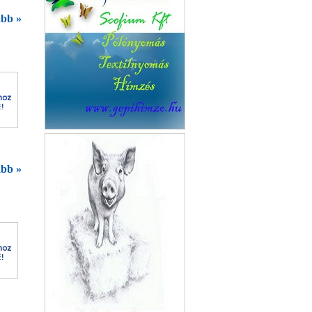
bb »
Patakparti Vendégház
bb »