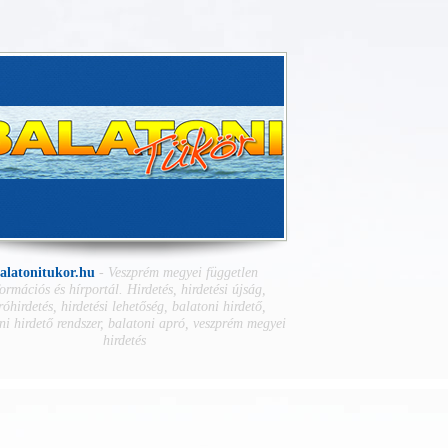
alatonitukor.hu
-
Veszprém megyei független
ormációs és hírportál. Hirdetés, hirdetési újság,
óhirdetés, hirdetési lehetőség, balatoni hirdető,
ni hirdető rendszer, balatoni apró, veszprém megyei
hirdetés