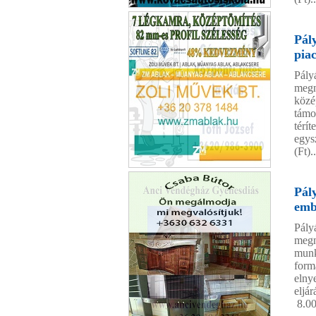
Kovács-Tihanyi Autósiskola
Pál
pia
Pály
megn
közé
támo
térí
egysz
(Ft)..
Zoli művek bt
Pál
emb
Pály
megn
munk
form
elny
eljá
8.00