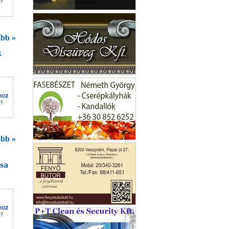
Kulcsmásolás Szeged
bb »
k
Szécsigáz Kft.
bb »
Fatelep Érd
sa
BIO-INFO KFT.