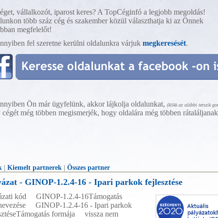
éget, vállalkozót, iparost keres? A TopCéginfó a legjobb megoldás!
lunkon több száz cég és szakember közül választhatja ki az Önnek
obban megfelelőt!
nyiben fel szeretne kerülni oldalunkra várjuk
megkeresését
.
nyiben Ön már ügyfelünk, akkor lájkolja oldalunkat,
(klikk az alábbi tetszik g
 cégét még többen megismerjék, hogy oldalára még többen rátaláljana
k
|
Kiemelt partnerek
|
Összes partner
yázat - GINOP-1.2.4-16 - Ipari parkok fejlesztése
ázati kód GINOP-1.2.4-16Támogatás
evezése GINOP-1.2.4-16 - Ipari parkok
esztéseTámogatás formája vissza nem