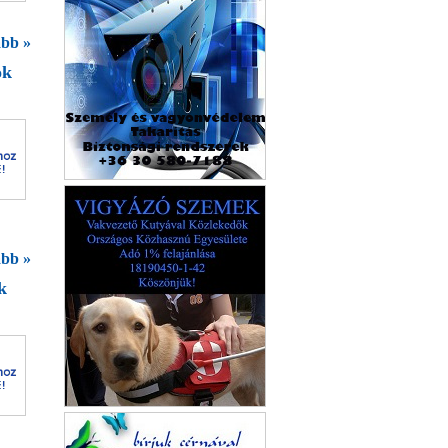
bb »
ok
Lefest Kft.
bb »
k
Autókölcsönzés
Székesfehérvár