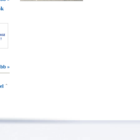
Nefelejcs
ok
bb »
el
ˆ